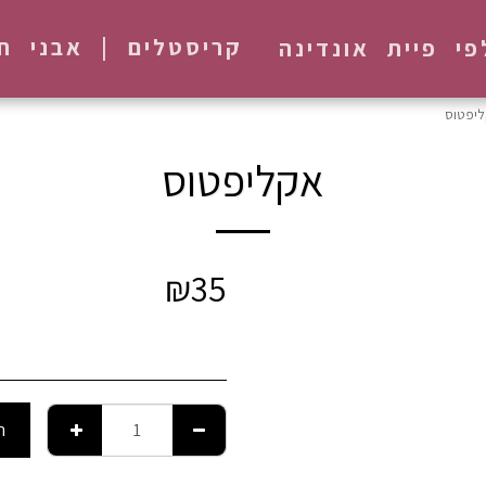
קריסטלים | אבני חן
פי פיית אונדינה
יפטוס
אקליפטוס
₪
35
ה