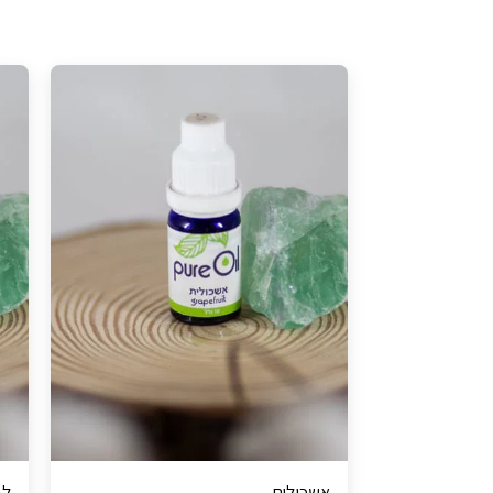
אשכולית
לב