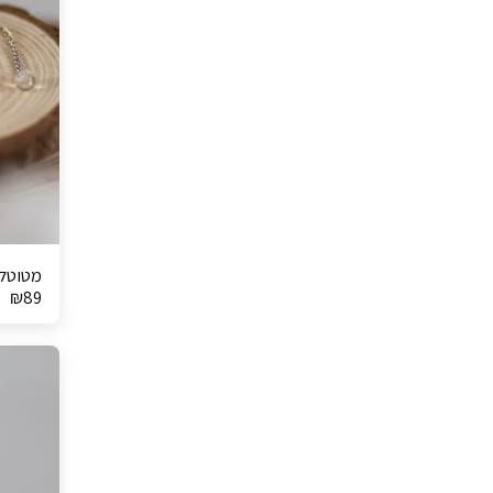
מטוטל
₪
89