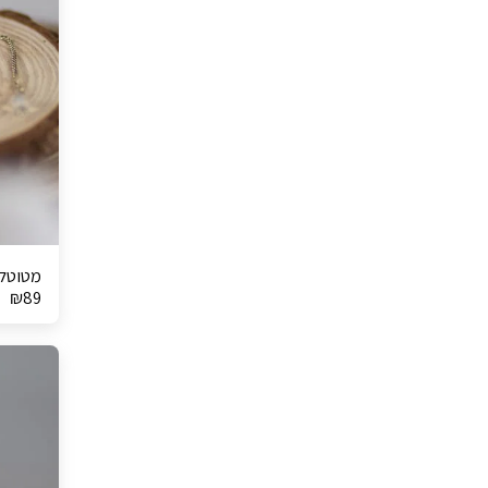
מטוטלת
₪
89