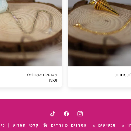
ת מתכת
מטוטלת אמזונייט
₪
89
ן
תכשיטים
מארזים מיוחדים 🌺
קלפי טארוט | כיס