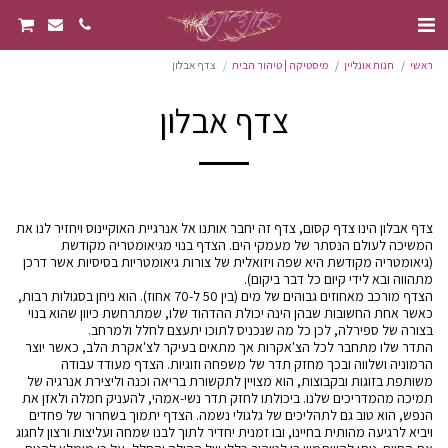
ראשי
חנות אונליין
מיסטיקה | טיהור הבית
צדף אבלון
צדף אבלון
צדף אבלון הינו צדף קסום, צדף זה יחבר אותנו אל אנרגיית האוקיינוס ויחזיר לנו את
המשיכה לעולם הנסתר של מעמקי הים. הצדף בנוי מגיאומטריה מקודשת
(גיאומטריה מקודשת היא שפה ויזואלית של צורות גיאומטריות בסיסיות אשר דרכן
הצדף מורכב מאחוזים גבוהים של מים (בין 50 ל-70 אחוז). הוא ניחן בסגולות רבות,
כאשר אחת החשובות שבהן הינה יכולת ההדהוד שלו, שמתרחשת כיוון שהוא בנוי
התדר שלו מתחבר לכל הצ'אקרות אך מתאים בעיקר לצ'אקרת הלב, כאשר יוצר
הרמוניה ושלווה ובכך מחזק תדר של משפחה וזוגיות. הצדף מעודד עבודה
משותפת בזוגות ובקבוצות, הוא מצויין לתקשורת בריאה וכנה וליצירת אנרגיה של
תמיכה מהמדריכים שלנו. ביכולתו לחזק תדר נשי-אמהי, להעניק חמלה ולאזן את
הנפש, הוא טוב גם לתהליכים של גלגולי נשמה. הצדף יתמוך בשחרור של פחדים
ויביא לרגיעה מהותית בחיינו, ובו זמנית יחדיר לתוך לבנו שמחה ועליצות ורצון לחגוג