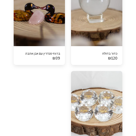
כדור בדולח
ברווזי מנדרין עם אבן אהבה
₪
39
₪
120