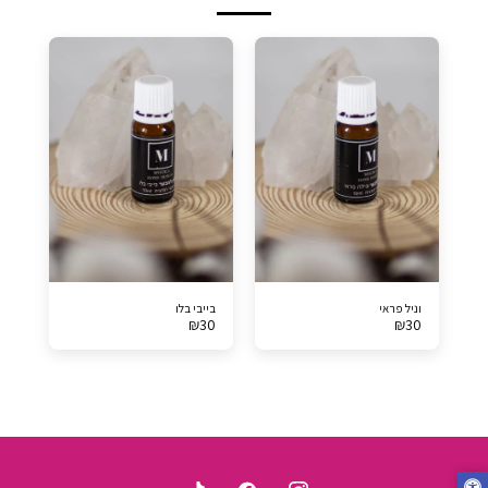
וניל פראי
בייבי בלו
₪
30
₪
30