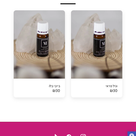
וניל פראי
בייבי בלו
₪
30
₪
30